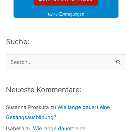
Suche:
S
u
c
Neueste Kommentare:
h
e
Susanna Proskura
zu
Wie lange dauert eine
n
Gesangsausbildung?
n
Isabella
zu
Wie lange dauert eine
a